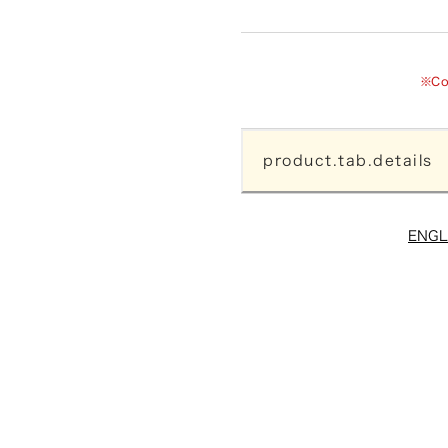
※C
product.tab.details
ENGL