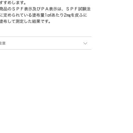
すすめします。
商品のＳＰＦ表示及びＰＡ表示は、ＳＰＦ試験法
に定められている塗布量1㎠あたり2㎎を皮ふに
塗布して測定した結果です。
注意