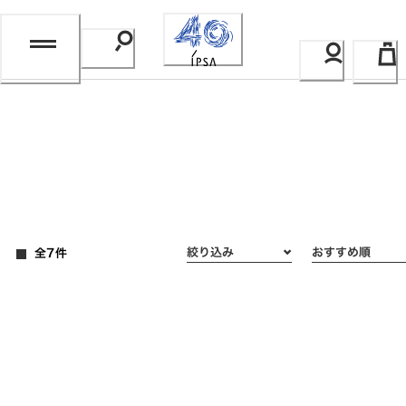
Skip
to
Content
全7件