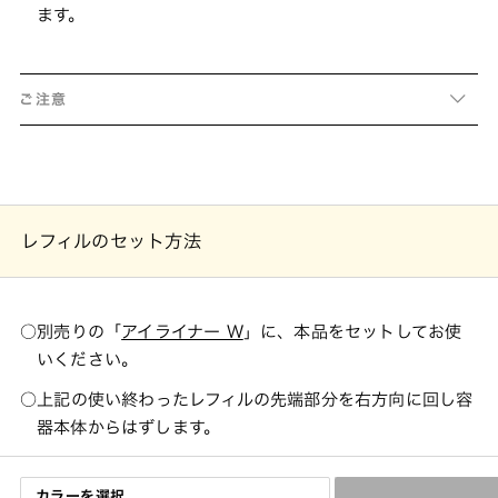
ます。
ご注意
レフィルのセット方法
別売りの「
アイライナー W
」に、本品をセットしてお使
いください。
上記の使い終わったレフィルの先端部分を右方向に回し容
器本体からはずします。
その後、新しいレフィルを差し込み、左方向に回しセット
してお使いください。
カラーを選択