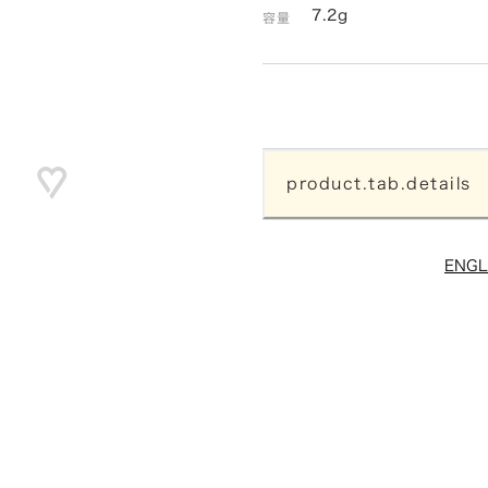
7.2g
容量
product.tab.details
ENGL