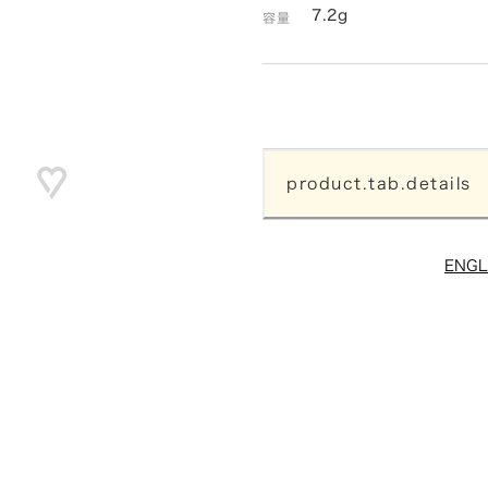
7.2g
容量
product.tab.details
ENGL