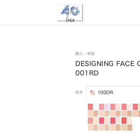
腮红・修容
DESIGNING FACE 
001RD
色号
100OR