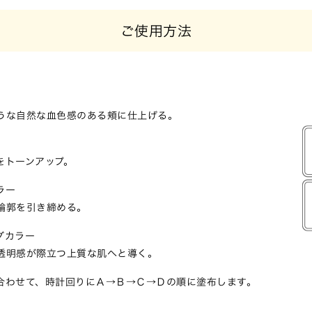
ご使用方法
うな自然な血色感のある頬に仕上げる。
をトーンアップ。
ラー
輪郭を引き締める。
グカラー
透明感が際立つ上質な肌へと導く。
合わせて、時計回りにＡ→Ｂ→Ｃ→Ｄの順に塗布します。