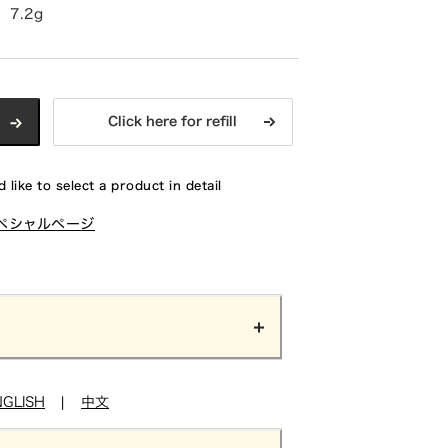
7.2g
Click here for refill
 like to select a product in detail
ペシャルページ
NGLISH
|
中文