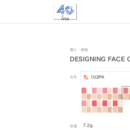
腮红・修容
DESIGNING FACE 
色号
103PK
7.2g
容量