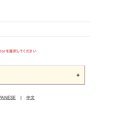
olorを選択してください
PANESE
|
中文