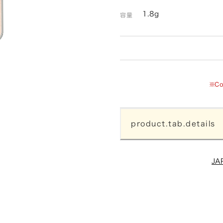
1.8g
容量
※C
product.tab.details
JA