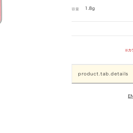
1.8g
容量
※カ
product.tab.details
E