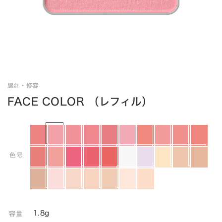
腮红・修容
FACE COLOR （レフィル）
色号
1.8g
容量