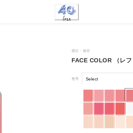
腮红・修容
FACE COLOR （レ
色号
Select