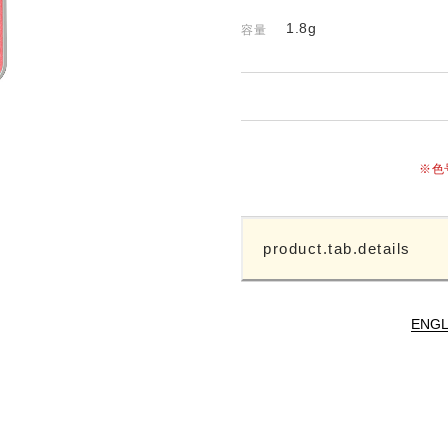
1.8g
容量
※色
product.tab.details
ENGL