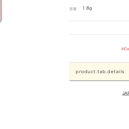
1.8g
容量
※C
product.tab.details
JA