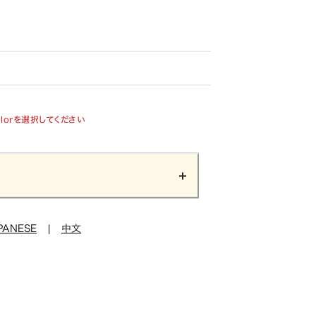
olorを選択してください
PANESE
|
中文