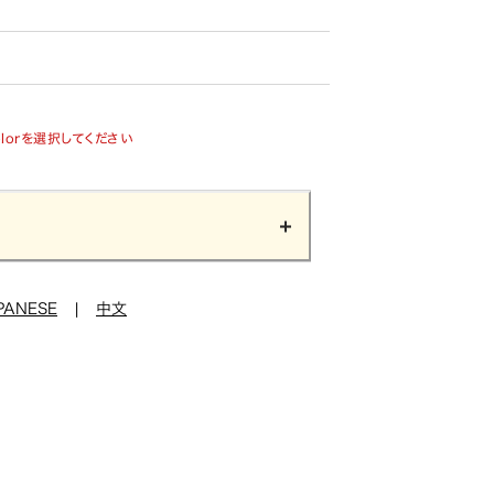
olorを選択してください
PANESE
|
中文