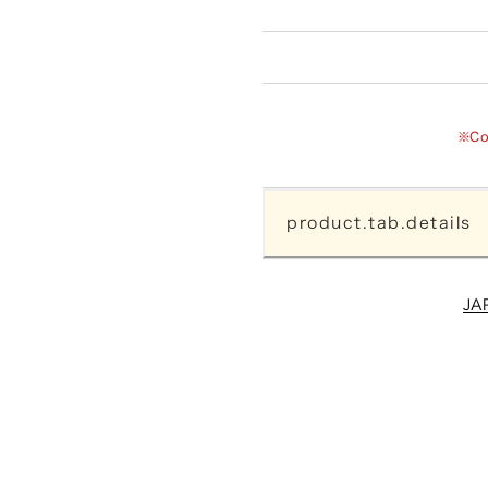
※C
product.tab.details
JA