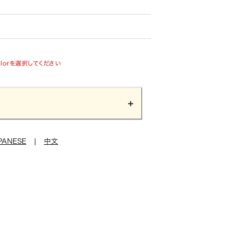
olorを選択してください
PANESE
|
中文