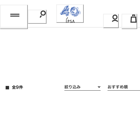
Skip
to
Content
全9件