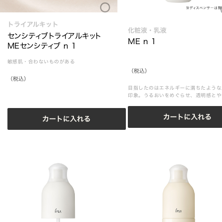
Loading...
Loading.
トライアルキット
化粧液・乳液
センシティブトライアルキット 
ME n 1
MEセンシティブ n 1
敏感肌・合わないものがある
（税込）
（税込）
目指したのはエネルギーに満ちたような
印象。うるおいをめぐらせ、透明感とや
らかさに満ちた肌へ導きます。（※別売
のME ｎディスペンサーにセットして、
カートに入れる
使いください。従来品のME付属のディ
カートに入れる
ンサーはME ｎにはお使いいただけませ
ん。）