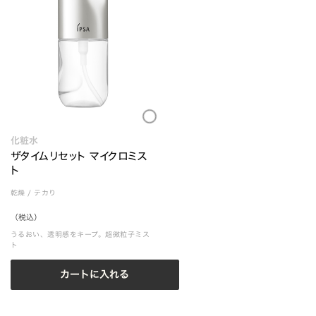
Loading...
化粧水
ザタイムリセット マイクロミス
ト
乾燥
/
テカり
（税込）
うるおい、透明感をキープ。超微粒子ミス
ト
カートに入れる