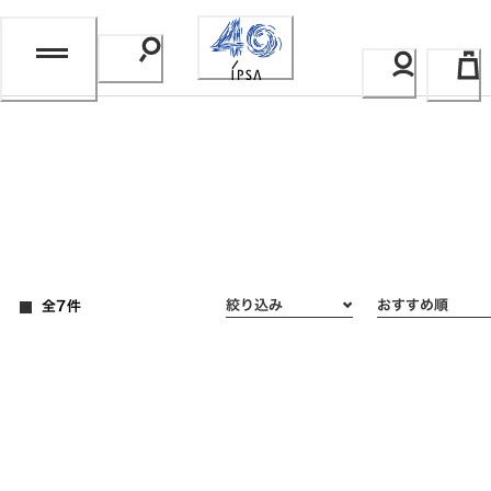
Skip
to
Content
全7件