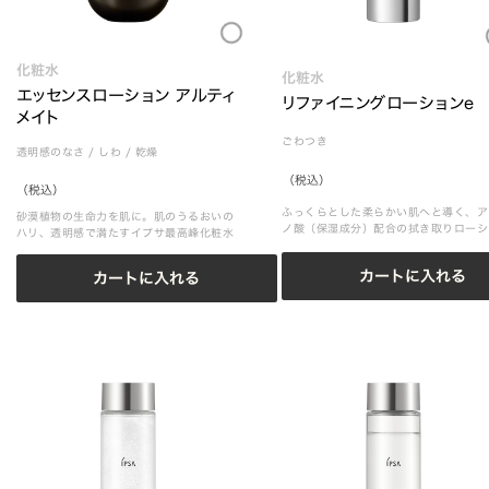
Loading...
化粧水
化粧水
エッセンスローション アルティ
リファイニングローションe
メイト
ごわつき
透明感のなさ
/
しわ
/
乾燥
（税込）
（税込）
ふっくらとした柔らかい肌へと導く、ア
砂漠植物の生命力を肌に。肌のうるおいの
ノ酸（保湿成分）配合の拭き取りローシ
ハリ、透明感で満たすイプサ最高峰化粧水
ン
カートに入れる
カートに入れる