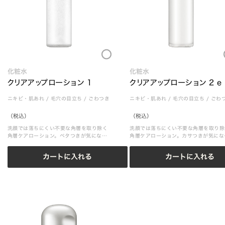
Loading...
化粧水
化粧水
クリアアップローション 1
クリアアップローション 2 e
ニキビ・肌あれ
/
毛穴の目立ち
/
ごわつき
ニキビ・肌あれ
/
毛穴の目立ち
/
ごわ
（税込）
（税込）
洗顔では落ちにくい不要な角層を取り除く
洗顔では落ちにくい不要な角層を取り除
角層ケアローション。ベタつきが気になる
角層ケアローション。カサつきが気にな
肌に
肌に
カートに入れる
カートに入れる