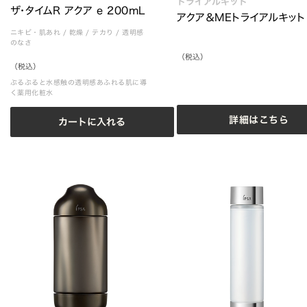
トライアルキット
ザ・タイムR アクア e 200mL
アクア＆MEトライアルキット
ニキビ・肌あれ
/
乾燥
/
テカり
/
透明感
のなさ
（税込）
（税込）
ぷるぷると水感触の透明感あふれる肌に導
く薬用化粧水
詳細はこちら
カートに入れる