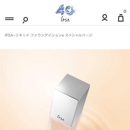
Skip
0
to
Content
IPSA
リキッド ファウンデイションe スペシャルページ