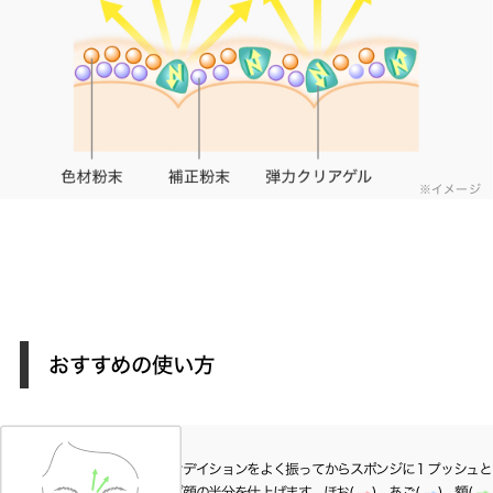
※イメージ
おすすめの使い方
01
ファウンデイションをよく振ってからスポンジに１プッシュと
り、まず顔の半分を仕上げます。ほお(
)、あご(
)、額(