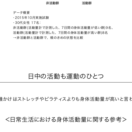
データ概要
・2015年10月実施試験
・30代女性 17名：
非活動群(活動量計で計測した、 7日間の身体活動量が低い群)9名、
活動群(活動量計で計測した、 7日間の身体活動量が高い群)8名
→非活動群と活動群で、 頬のきめの状態を比較
日中の活動も運動のひとつ
機かけはストレッチやピラティスよりも身体活動量が高いと言わ
＜日常生活における身体活動量に関する参考＞