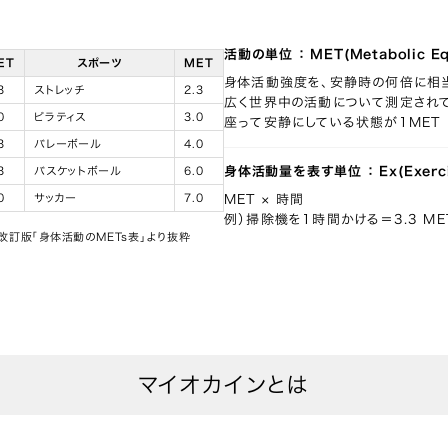
活動の単位 ： MET(Metabolic Equ
ET
スポーツ
MET
身体活動強度を、安静時の何倍に相
3
ストレッチ
2.3
広く世界中の活動について測定され
0
ピラティス
3.0
座って安静にしている状態が1MET
3
バレーボール
4.0
3
バスケットボール
6.0
身体活動量を表す単位 ： Ex(Exerci
0
サッカー
7.0
MET × 時間
例）掃除機を1時間かける＝3.3 METs 
改訂版「身体活動のMETs表」より抜粋
マイオカインとは