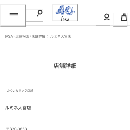
Skip
to
Content
IPSA
店舗検索
店舗詳細： ルミネ大宮店
店舗詳細
カウンセリング店舗
ルミネ大宮店
〒330-0853