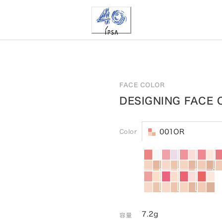
FACE COLOR
DESIGNING FACE 
Color
001OR
7.2g
容量