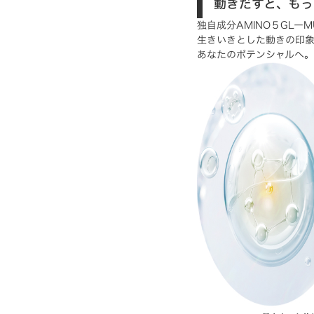
動きだすと、もっ
独自成分AMINO５GLーM
生きいきとした動きの印
あなたのポテンシャルへ。