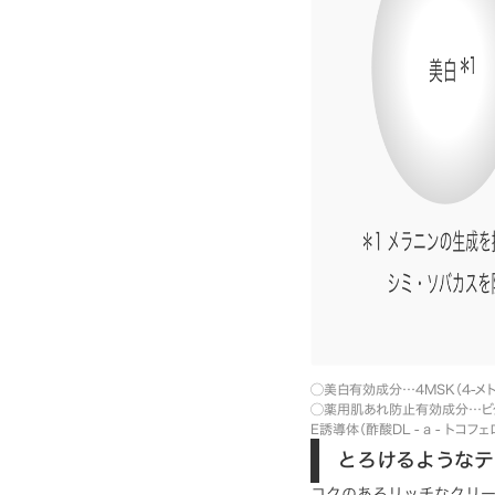
◯美白有効成分…4MSK（4-メ
◯薬用肌あれ防止有効成分…ビタ
E誘導体（酢酸DL - a - トコフ
とろけるようなテ
コクのあるリッチなクリー