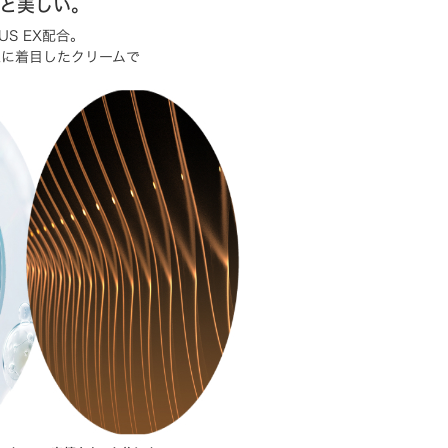
と美しい。
US EX配合。
象に着目したクリームで