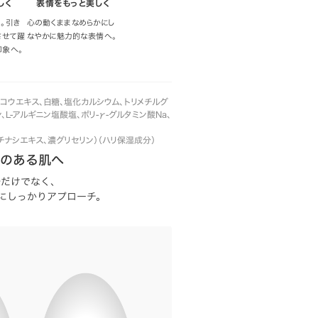
しく
表情をもっと美しく
。引き
心の動くままなめらかにし
させて躍
なやかに魅力的な表情へ。
印象へ。
レモコウエキス、白糖、塩化カルシウム、トリメチルグ
ン、L-アルギニン塩酸塩、ポリ-γ-グルタミン酸Na、
クチナシエキス、濃グリセリン）（ハリ保湿成分）
感のある肌へ
分だけでなく、
にしっかりアプローチ。