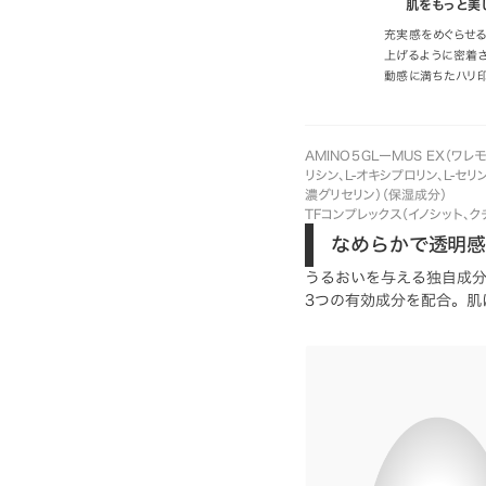
肌をもっと美
充実感をめぐらせる
上げるように密着
動感に満ちたハリ
AMINO５GLーMUS EX（ワ
リシン、L-オキシプロリン、L-セリ
濃グリセリン）（保湿成分）
TFコンプレックス（イノシット、
なめらかで透明
うるおいを与える独自成
3つの有効成分を配合。肌