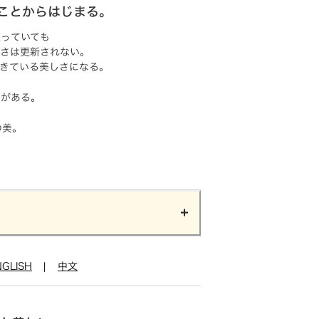
ことからはじまる。
整っていても
しさは更新されない。
きている美しさになる。
力がある。
の美。
NGLISH
|
中文