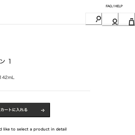
FAQ / HELP
ン 1
142mL
カートに入れる
 like to select a product in detail