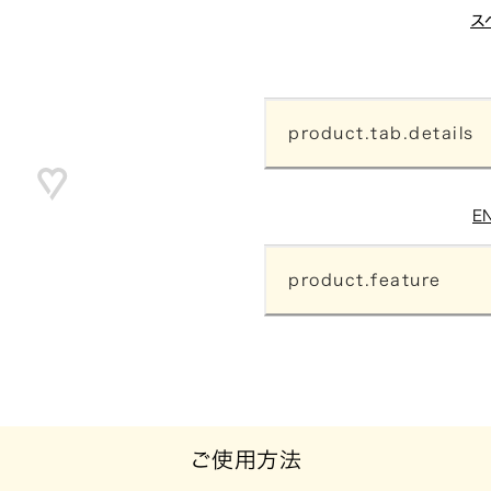
ス
product.tab.details
E
product.feature
ご使用方法