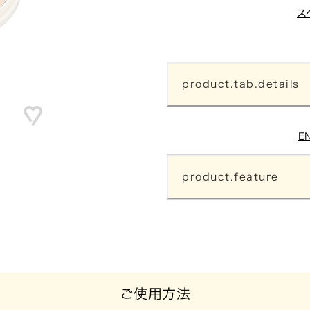
ス
product.tab.details
E
product.feature
ご使用方法