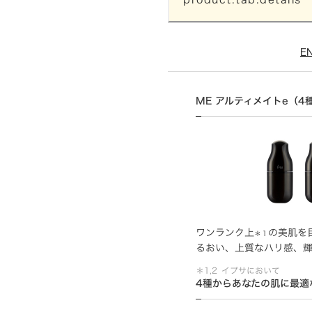
E
ME アルティメイトe（4
ワンランク上
の美肌を
＊１
るおい、上質なハリ感、
＊1,2
イプサにおいて
4種からあなたの肌に最適