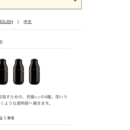
NGLISH
|
中文
種）
目指すための、究極
の4種。深いう
＊２
輝くような透明感へ導きます。
な１本を