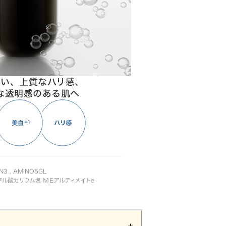
おい、上質なハリ感、
な透明感のある肌へ
3 , AMINO5GL
ル酸カリウム塩 ＭＥアルティメイトe