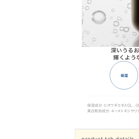
深いうる
輝くよう
保湿成分：ヒオウギエキスGL , GN
美白有効成分：４ーメトキシサリチ
product.tab.details