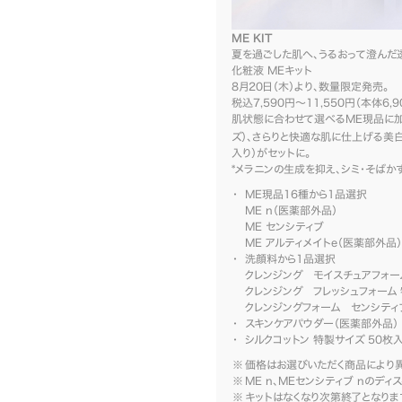
ME KIT
夏を過ごした肌へ、うるおって澄んだ
化粧液 MEキット
8月20日（木）より、数量限定発売。
税込7,590円～11,550円（本体6,9
肌状態に合わせて選べるME現品に加
ズ）、さらりと快適な肌に仕上げる美
入り）がセットに。
*メラニンの生成を抑え、シミ・そばか
ME現品16種から1品選択
ME n（医薬部外品）
ME センシティブ
ME アルティメイトe（医薬部外品）
洗顔料から1品選択
クレンジング モイスチュアフォーム
クレンジング フレッシュフォーム 
クレンジングフォーム センシティブ
スキンケアパウダー（医薬部外品） 特
シルクコットン 特製サイズ 50枚
価格はお選びいただく商品により異
ME n、MEセンシティブ nのデ
キットはなくなり次第終了となりま