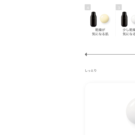
4
3
乾燥が
少し乾
気になる肌
気にな
しっとり