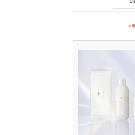
Cli
※号