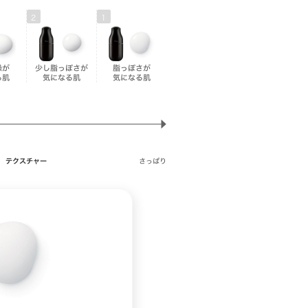
2
1
燥が
少し脂っぽさが
脂っぽさが
る肌
気になる肌
気になる肌
テクスチャー
さっぱり