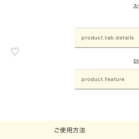
ス
product.tab.details
E
product.feature
ご使用方法