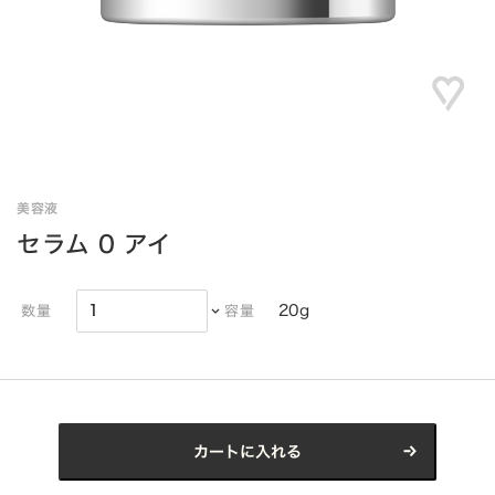
美容液
セラム 0 アイ
20g
数量
容量
カートに入れる