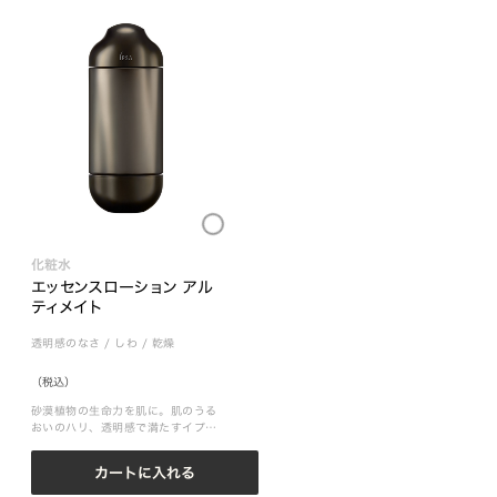
Loading...
化粧水
エッセンスローション アル
ティメイト
透明感のなさ
/
しわ
/
乾燥
（税込）
砂漠植物の生命力を肌に。肌のうる
おいのハリ、透明感で満たすイプサ
最高峰化粧水
カートに入れる