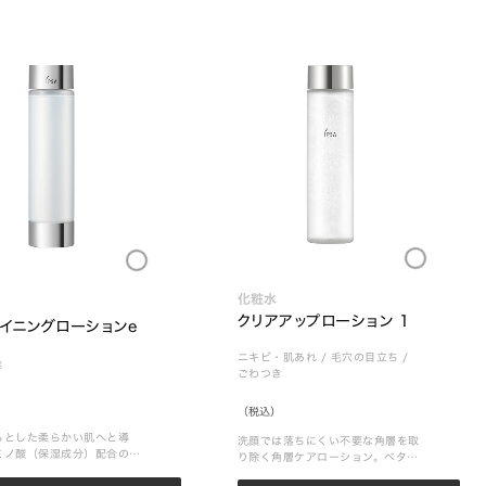
Loading...
Loading...
化粧水
クリアアップローション 1
イニングローションe
ニキビ・肌あれ
/
毛穴の目立ち
/
き
ごわつき
（税込）
らとした柔らかい肌へと導
洗顔では落ちにくい不要な角層を取
ミノ酸（保湿成分）配合の拭
り除く角層ケアローション。ベタつ
ローション
きが気になる肌に