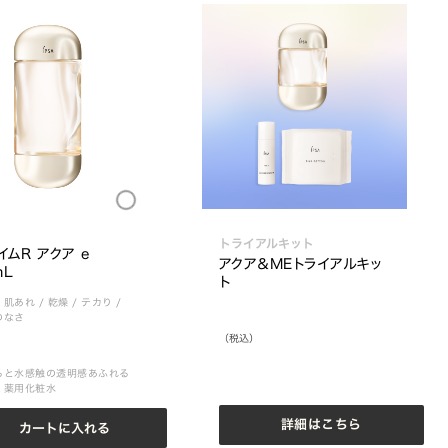
Loading...
トライアルキット
イムR アクア e 
アクア＆MEトライアルキッ
mL
ト
・肌あれ
/
乾燥
/
テカり
/
のなさ
（税込）
ると水感触の透明感あふれる
く薬用化粧水
詳細はこちら
カートに入れる