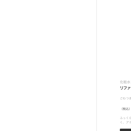
化粧水
リファ
ごわつ
（税込）
ふっく
く、ア
き取り