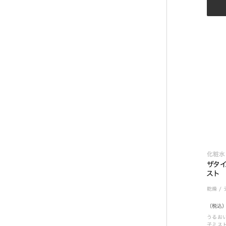
化粧水
ザタイ
スト
乾燥
/
（税込）
うるお
子ミス