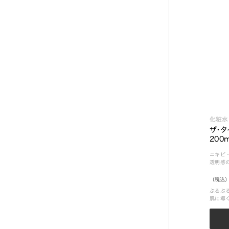
化粧水
ザ・タ
200
ニキビ
透明感
（税込）
ぷるぷ
肌に導