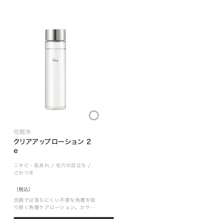
Loading...
化粧水
クリアアップローション 2 
e
ニキビ・肌あれ
/
毛穴の目立ち
/
ごわつき
（税込）
洗顔では落ちにくい不要な角層を取
り除く角層ケアローション。カサつ
きが気になる肌に