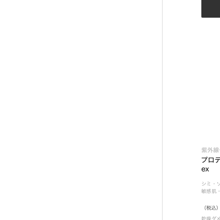
紫外線
プロテ
ex
シミ・
敏感肌
（税込）
乾燥ダ