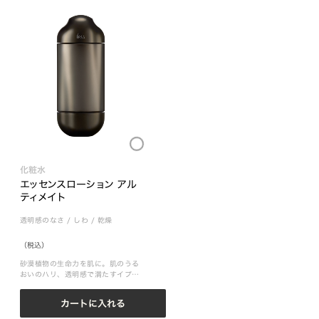
Loading...
化粧水
エッセンスローション アル
ティメイト
透明感のなさ
/
しわ
/
乾燥
（税込）
砂漠植物の生命力を肌に。肌のうる
おいのハリ、透明感で満たすイプサ
最高峰化粧水
カートに入れる