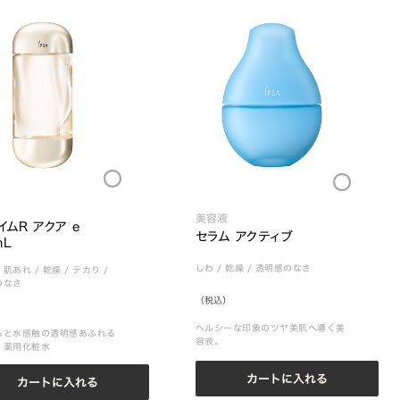
Loading...
Loading...
美容液
イムR アクア e 
セラム アクティブ
mL
しわ
/
乾燥
/
透明感のなさ
・肌あれ
/
乾燥
/
テカり
/
のなさ
（税込）
ヘルシーな印象のツヤ美肌へ導く美
ると水感触の透明感あふれる
容液。
く薬用化粧水
カートに入れる
カートに入れる