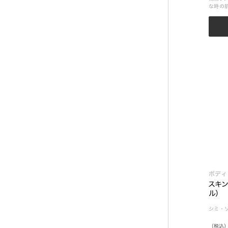
な時の
の日や
ボディ
スキン
ル）
シミ・
（税込）