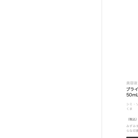
美容液
ブライ
50m
シミ・
くま
（税込）
みずみ
らな印