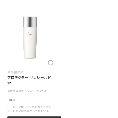
Loading...
紫外線ケア
プロテクター サンシールド
ex
透明感のなさ
/
シミ・ソバカス
（税込）
汗・水・皮脂・こすれに強くアウト
ドアの強い紫外線からも肌を守る顔
とボディ用日やけ止め乳液