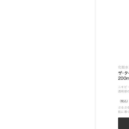
化粧水
ザ・タ
200
ニキビ
透明感
（税込）
ぷるぷ
肌に導