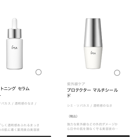
Loading...
Loading...
紫外線ケア
トニング セラム 
プロテクター マルチシール
L
ド
ソバカス
/
透明感のなさ
/
シミ・ソバカス
/
透明感のなさ
（税込）
強力な紫外線などの外的ダメージか
ずしく透明感あふれるまっさ
ら日中の肌を隙なく守る美容液のよ
象の肌に導く薬用美白美容液
うな心地よさのプロテクター