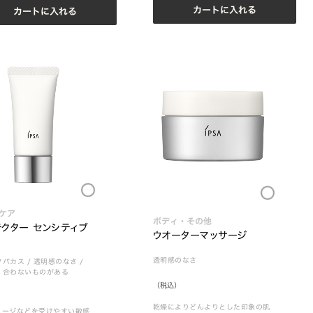
カートに入れる
カートに入れる
Loading...
Loading...
ケア
ボディ・その他
クター センシティブ
ウオーターマッサージ
透明感のなさ
ソバカス
/
透明感のなさ
/
・合わないものがある
（税込）
乾燥によりどんよりとした印象の肌
メージなどを受けやすい敏感