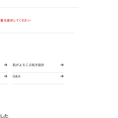
量を選択してください
肌がよろこぶ処方設計
Q&A
化した