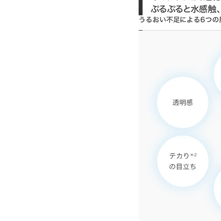
ぷるぷると水感触
うるおい不足による6つの