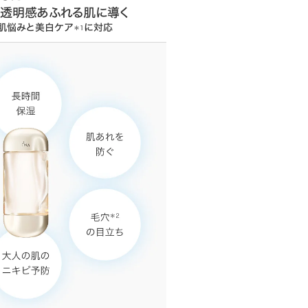
、透明感あふれる肌に導く
肌悩みと美白ケア
に対応
＊1