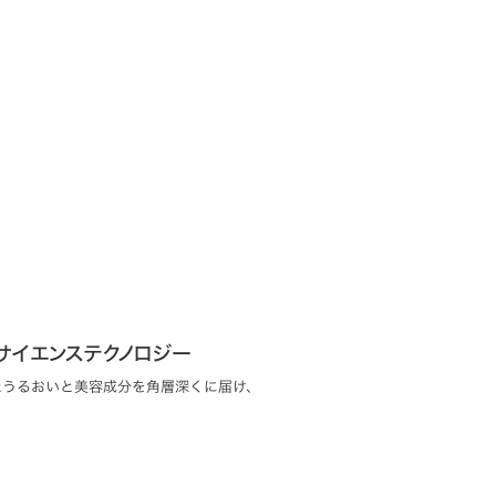
サイエンステクノロジー
たうるおいと美容成分を角層深くに届け、