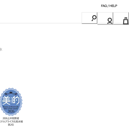
FAQ / HELP
水