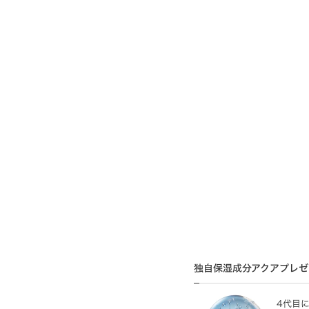
独自保湿成分アクアプレゼ
4代目