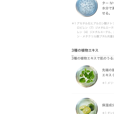
ター Ⅳ
水分で
せる。
アセチル化ヒアルロン酸ナト
ロピレン（7）ジメチルエー
レン（4）ジメチルエーテル
ン・メタクリル酸ブチル共重
3種の植物エキス
3種の植物エキスで肌のうる
先端の
エキス 
メリ
保湿成分
チン