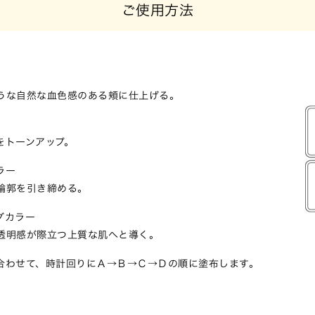
ご使用方法
うな自然な血色感のある頬に仕上げる。
をトーンアップ。
ラー
輪郭を引き締める。
グカラー
透明感が際立つ上質な肌へと導く。
合わせて、時計回りにＡ→Ｂ→Ｃ→Ｄの順に塗布します。