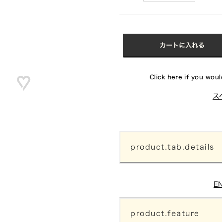
カートに入れる
Click here if you would
ス
product.tab.details
E
product.feature