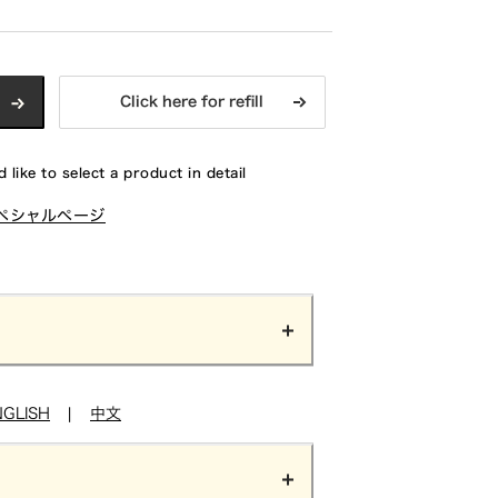
Click here for refill
 like to select a product in detail
ペシャルページ
NGLISH
|
中文