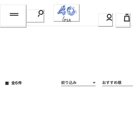
Skip
to
Content
全6件