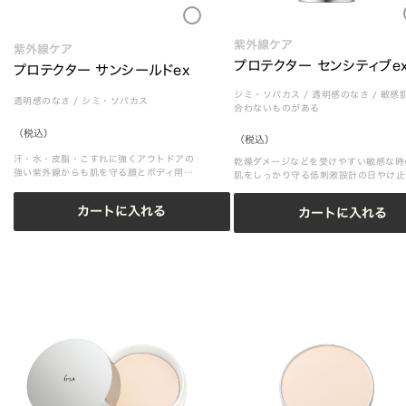
Loading
Loading...
紫外線ケア
紫外線ケア
プロテクター センシティブe
プロテクター サンシールドex
シミ・ソバカス
/
透明感のなさ
/
敏感
透明感のなさ
/
シミ・ソバカス
合わないものがある
（税込）
（税込）
汗・水・皮脂・こすれに強くアウトドアの
乾燥ダメージなどを受けやすい敏感な時
強い紫外線からも肌を守る顔とボディ用日
肌をしっかり守る低刺激設計の日やけ止
やけ止め乳液
クリーム
カートに入れる
カートに入れる